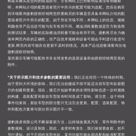
构成车辆买卖合同的组成部分。尽管网站上已经标明或者没有明确标
明，本网站介绍的配置或者照片中所示的配置可能为选配。您应在购车
前详细垂询捷豹授权经销商您所要购买的车辆是否具备本网站介绍的配
置或者照片中所示的配置。由于所在市场不同，本网站上的信息、规格
和颜色等产品信息可能与实车有所不同。燃油消耗量数据是官方制造商
的测试结果，车辆的实际燃油消耗量可能会有所不同。捷豹将尽全力确
保本网页内容的正确性，但产品技术规格和设备可能会不时进行改进与
更新,网页内容可能存在更新不及时的情况。具体产品信息敬请垂询当地
捷豹授权经销商。
某些展示车辆可能配有并非全球发售的选装设备和由授权经销商安装的
附件。
*关于所示图片和技术参数的重要说明：
我们正在经历一个特殊的时期。
由于受到大环境的影响，我们无法创建或不得不延迟当前车型年款新图
片的创建和更新。现在，微芯片短缺带来的全球性影响也进一步对规格
的构建、选装配置和新款车型发布时间造成了影响。请注意，这个特殊
事件结束前，新款车型的部分图片无法完全更新。配置、选装配置、饰
件和配色方案将与部分所示图片不一致。
捷豹路虎有限公司不断探索新方法，以持续改善其汽车、零件和附件的
参数规格、设计及制造，因此，改变时有发生，我们保留更改权，恕不
另行通知。对于不同的车型年款，某些功能可能会因选配和标准配置而