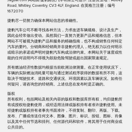
Jaguar.com 网站由 捷豹路虎汽车有限公司运作. 注册营业地：Abbey
Road, Whitley, Coventry, CV3 4LF, England. 在英格兰注册；编号
1672070
捷豹尽一切努力确保本网站信息的准确性。
捷豹汽车公司不断寻找各种方法，力求改进车辆规格、设计及生产，
因此会经常做出变动。虽然我们一直努力更新产品和规格信息，但本
网站不可被视为捷豹产品和服务的精确指南，也不构成销售任何特定
汽车的要约。分销商和经销商并非捷豹代理人，绝无权力以任何明示
或暗示的承诺或声明对捷豹汽车构成法律约束。本网站关于速度或性
能的任何说明均不得视为鼓励危险驾驶或超出国家限速规定。
所有燃油经济性数据均根据当前欧洲法律测量。在正常使用状况下，
车辆的实际燃油消耗量可能与通过测试程序获得的数据有所不同，这
取决于驾驶技术、道路和交通状况、环境因素以及车辆状况。如有任
何疑问，请咨询您的经销商。上述信息在发布时是正确的。
版权
所有权利，包括网站及相关内容的版权和数据库所有权，均归捷豹所
有或授权给捷豹使用，或经适用法律或版权持有者准许捷豹使用。未
经捷豹或版权持有者事先书面准许，不得复制、翻印、再版、下载、
发布、广播或传送任何文本、图像、图片、标识、按钮、图标、肖像
以及其中任何节选和排列、任何源代码和软件，将其用于任何商业或
公共目的。