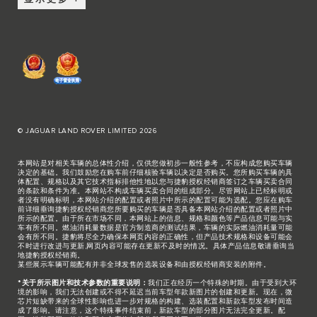
© JAGUAR LAND ROVER LIMITED 2026
本网站是对相关车辆的总体性介绍，仅供您做初步一般性参考，不应构成您购买车辆
决定的基础。我们鼓励您在购车前仔细核验车辆以决定是否购买。您所购买车辆的具
体配置、规格以及其它技术指标排他性地以您与捷豹授权经销商签订之车辆买卖合同
的条款和条件为准。本网站不构成车辆买卖合同的组成部分。尽管网站上已经标明或
者没有明确标明，本网站介绍的配置或者照片中所示的配置可能为选配。您应在购车
前详细垂询捷豹授权经销商您所要购买的车辆是否具备本网站介绍的配置或者照片中
所示的配置。由于所在市场不同，本网站上的信息、规格和颜色等产品信息可能与实
车有所不同。燃油消耗量数据是官方制造商的测试结果，车辆的实际燃油消耗量可能
会有所不同。捷豹将尽全力确保本网页内容的正确性，但产品技术规格和设备可能会
不时进行改进与更新,网页内容可能存在更新不及时的情况。具体产品信息敬请垂询当
地捷豹授权经销商。
某些展示车辆可能配有并非全球发售的选装设备和由授权经销商安装的附件。
*关于所示图片和技术参数的重要说明：
我们正在经历一个特殊的时期。由于受到大环
境的影响，我们无法创建或不得不延迟当前车型年款新图片的创建和更新。现在，微
芯片短缺带来的全球性影响也进一步对规格的构建、选装配置和新款车型发布时间造
成了影响。请注意，这个特殊事件结束前，新款车型的部分图片无法完全更新。配