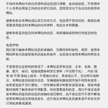
不得对本网站中的任何资料或信息进行调整、改动或创造，不得用作
个人非商业用途之外的任何其它目的。您同意仅出于合法目的使用本
网站。
捷豹有权在本网站或以其它任何方式，包括用于宣传目的，根据自身
需要使用提交到本网站的任何资料，包括文本和图像。
捷豹有权监控提交到本网站的信息，有权编辑或拒绝任何提交的信
息。
免责声明
我们努力确保本网站信息的准确性、完整性和时效性。然而，使用本
网站即表示您接受相关的条款和条件，在您首次使用本网站时即告生
效。
不损害您法定权利的情况下，本网站及所有信息、文本、名称、图
像、图片、标识、链接或图标和其它资料（不仅限于此），均在‘现
有’或‘可用’基础上提供，不需做出保证、承诺或认可，无论明示或暗
示。本网站提供的相关信息、车辆规格和颜色因市场不同而有差异，
如有更改恕不另行通知。一些车辆在展示时配有选装设备。请咨询捷
豹经销商了解具体的可用配置。特别需要提到的是，我们不保证或承
诺本网站所提供的信息的准确性或完整性，也不保证您可不受中断地
使用本网站或没有错误发生，也不保证本网站及其服务器不存在任何
计算机病毒或漏洞。