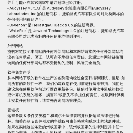
并且可能正在其它国家申请注册或已经注册。
®
- Audyssey MultEQ
是 Audyssey 实验室有限公司(Audyssey
Laboratories, Inc.)的注册商标， 捷豹路虎汽车有限公司对此类商标的
任何使用均得到许可。
- Bi-Xenon™ 是 Hella KgaA Hueck & Co.的注册商标。
®
- WhiteFire
是 Unwired Technology LLC 的注册商标， 捷豹路虎汽车
有限公司对此类商标的任何使用均得到许可。
外部网站
捷豹对链接至本网站的任何外部网站和本网站链接的任何外部网站均
没有任何承诺、保证、认可亦不承担任何责任。您通过本网站链接而
访问的任何外部网站都不受捷豹的控制，风险完全自负。
软件免责声明
从本网站下载的软件在生产的各阶段均经过全面扫描和测试，但是- 如
同所有的新软件一样 – 我们仍建议您在使用前进行病毒扫描。我们还
建议您在使用软件前进行硬盘更新备份。捷豹对使用软件造成的数据
或计算机系统的破坏、损害和/或损失不承担任何责任。在联网计算机
上安装任何软件前，请首先咨询网络管理员。
管辖权
这些条款 & 条件受英格兰和威尔士法律管辖并根据这些法律进行解
释。相关条款 & 条件引发的争端仅可由英格兰和威尔士的法庭仲裁。
如果在实施这些条款的州或国家中，该州或国家的法律判定其中任一
条款为非法、无效或不可执行时，则应严格遵守法律规定并删除该条