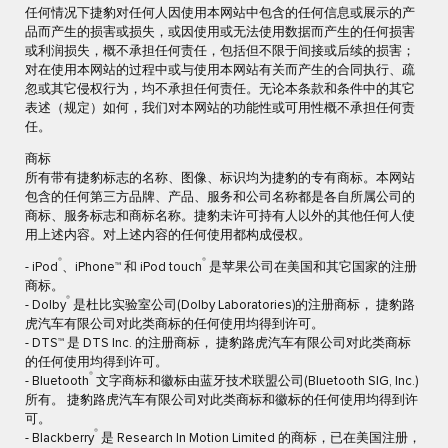
任何情况下捷豹对任何人因使用本网站中包含的任何信息或展示的产
品而产生的损害或损失，或因使用或无法使用数据而产生的任何损害
或利润损失，概不承担任何责任，包括但不限于间接或后续的损害；
对在使用本网站的过程中或与使用本网站有关而产生的合同执行、疏
忽或其它侵权行为，均不承担任何责任。无论本条款和条件中的其它
表述（规定）如何，我们对本网站的功能性或可用性概不承担任何责
任。
商标
所有带有捷豹标志的名称、图像、标识均为捷豹的专有商标。本网站
包含的任何第三方品牌、产品、服务和公司名称都是各自所属公司的
商标、服务标志和商标名称。捷豹未许可持有人以外的其他任何人使
用上述内容。对上述内容的任何使用都构成侵权。
®
®
- iPod
、iPhone™ 和 iPod touch
是苹果公司在美国和其它国家的注册
商标。
®
- Dolby
是杜比实验室公司(Dolby Laboratories)的注册商标， 捷豹路
虎汽车有限公司对此类商标的任何使用均得到许可。
- DTS™ 是 DTS Inc. 的注册商标， 捷豹路虎汽车有限公司对此类商标
的任何使用均得到许可。
®
- Bluetooth
文字商标和徽标由蓝牙技术联盟公司(Bluetooth SIG, Inc.)
所有。 捷豹路虎汽车有限公司对此类商标和徽标的任何使用均得到许
可。
®
- Blackberry
是 Research In Motion Limited 的商标，已在美国注册，