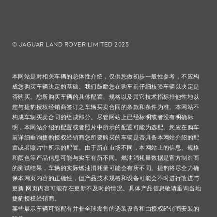
© JAGUAR LAND ROVER LIMITED 2025
本网站是对相关车辆的总体性介绍，仅供您做初步一般性参考，不应构
成您购买车辆决定的基础。我们鼓励您在购车前仔细核验车辆以决定是
否购买。您所购买车辆的具体配置、规格以及其它技术指标排他性地以
您与捷豹授权经销商签订之车辆买卖合同的条款和条件为准。本网站不
构成车辆买卖合同的组成部分。尽管网站上已经标明或者没有明确标
明，本网站介绍的配置或者照片中所示的配置可能为选配。您应在购车
前详细垂询捷豹授权经销商您所要购买的车辆是否具备本网站介绍的配
置或者照片中所示的配置。由于所在市场不同，本网站上的信息、规格
和颜色等产品信息可能与实车有所不同。燃油消耗量数据是官方制造商
的测试结果，车辆的实际燃油消耗量可能会有所不同。捷豹将尽全力确
保本网页内容的正确性，但产品技术规格和设备可能会不时进行改进与
更新,网页内容可能存在更新不及时的情况。具体产品信息敬请垂询当地
捷豹授权经销商。
某些展示车辆可能配有并非全球发售的选装设备和由授权经销商安装的