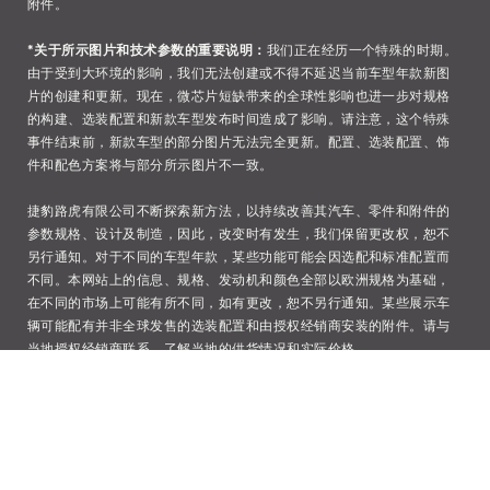
附件。
*关于所示图片和技术参数的重要说明：
我们正在经历一个特殊的时期。
由于受到大环境的影响，我们无法创建或不得不延迟当前车型年款新图
片的创建和更新。现在，微芯片短缺带来的全球性影响也进一步对规格
的构建、选装配置和新款车型发布时间造成了影响。请注意，这个特殊
事件结束前，新款车型的部分图片无法完全更新。配置、选装配置、饰
件和配色方案将与部分所示图片不一致。
捷豹路虎有限公司不断探索新方法，以持续改善其汽车、零件和附件的
参数规格、设计及制造，因此，改变时有发生，我们保留更改权，恕不
另行通知。对于不同的车型年款，某些功能可能会因选配和标准配置而
不同。本网站上的信息、规格、发动机和颜色全部以欧洲规格为基础，
在不同的市场上可能有所不同，如有更改，恕不另行通知。某些展示车
辆可能配有并非全球发售的选装配置和由授权经销商安装的附件。请与
当地授权经销商联系，了解当地的供货情况和实际价格。
上述信息中所提及的“真皮”材质是由真皮及合成皮革组成，不同材质的真
皮和合成皮革的组成比例和包裹范围有差别，具体情况以中国实际上市
产品为准。如对皮质组成比例和包裹范围有疑问请咨询捷豹授权经销
商。