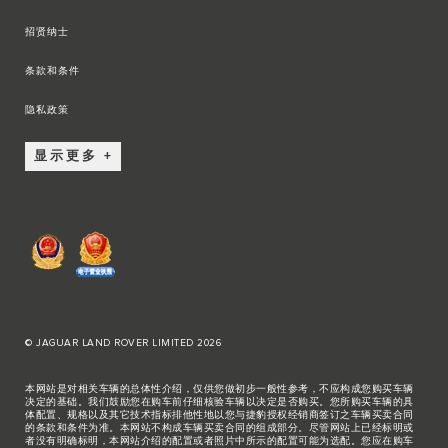
招贤纳士
条款和条件
隐私政策
显示更多
© JAGUAR LAND ROVER LIMITED 2026
本网站是对相关车辆的总体性介绍，仅供您做初步一般性参考，不应构成您购买车辆
决定的基础。我们鼓励您在购车前仔细核验车辆以决定是否购买。您所购买车辆的具
体配置、规格以及其它技术指标排他性地以您与捷豹授权经销商签订之车辆买卖合同
的条款和条件为准。本网站不构成车辆买卖合同的组成部分。尽管网站上已经标明或
者没有明确标明，本网站介绍的配置或者照片中所示的配置可能为选配。您应在购车