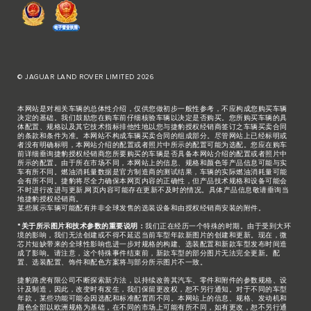
© JAGUAR LAND ROVER LIMITED 2026
本网站是对相关车辆的总体性介绍，仅供您做初步一般性参考，不应构成您购买车辆
决定的基础。我们鼓励您在购车前仔细核验车辆以决定是否购买。您所购买车辆的具
体配置、规格以及其它技术指标排他性地以您与捷豹授权经销商签订之车辆买卖合同
的条款和条件为准。本网站不构成车辆买卖合同的组成部分。尽管网站上已经标明或
者没有明确标明，本网站介绍的配置或者照片中所示的配置可能为选配。您应在购车
前详细垂询捷豹授权经销商您所要购买的车辆是否具备本网站介绍的配置或者照片中
所示的配置。由于所在市场不同，本网站上的信息、规格和颜色等产品信息可能与实
车有所不同。燃油消耗量数据是官方制造商的测试结果，车辆的实际燃油消耗量可能
会有所不同。捷豹将尽全力确保本网页内容的正确性，但产品技术规格和设备可能会
不时进行改进与更新,网页内容可能存在更新不及时的情况。具体产品信息敬请垂询当
地捷豹授权经销商。
某些展示车辆可能配有并非全球发售的选装设备和由授权经销商安装的附件。
*关于所示图片和技术参数的重要说明：
我们正在经历一个特殊的时期。由于受到大环
境的影响，我们无法创建或不得不延迟当前车型年款新图片的创建和更新。现在，微
芯片短缺带来的全球性影响也进一步对规格的构建、选装配置和新款车型发布时间造
成了影响。请注意，这个特殊事件结束前，新款车型的部分图片无法完全更新。配
置、选装配置、饰件和配色方案将与部分所示图片不一致。
捷豹路虎有限公司不断探索新方法，以持续改善其汽车、零件和附件的参数规格、设
计及制造，因此，改变时有发生，我们保留更改权，恕不另行通知。对于不同的车型
年款，某些功能可能会因选配和标准配置而不同。本网站上的信息、规格、发动机和
颜色全部以欧洲规格为基础，在不同的市场上可能有所不同，如有更改，恕不另行通