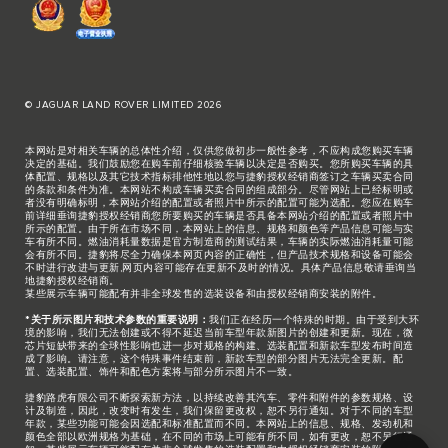
© JAGUAR LAND ROVER LIMITED 2026
本网站是对相关车辆的总体性介绍，仅供您做初步一般性参考，不应构成您购买车辆
决定的基础。我们鼓励您在购车前仔细核验车辆以决定是否购买。您所购买车辆的具
体配置、规格以及其它技术指标排他性地以您与捷豹授权经销商签订之车辆买卖合同
的条款和条件为准。本网站不构成车辆买卖合同的组成部分。尽管网站上已经标明或
者没有明确标明，本网站介绍的配置或者照片中所示的配置可能为选配。您应在购车
前详细垂询捷豹授权经销商您所要购买的车辆是否具备本网站介绍的配置或者照片中
所示的配置。由于所在市场不同，本网站上的信息、规格和颜色等产品信息可能与实
车有所不同。燃油消耗量数据是官方制造商的测试结果，车辆的实际燃油消耗量可能
会有所不同。捷豹将尽全力确保本网页内容的正确性，但产品技术规格和设备可能会
不时进行改进与更新,网页内容可能存在更新不及时的情况。具体产品信息敬请垂询当
地捷豹授权经销商。
某些展示车辆可能配有并非全球发售的选装设备和由授权经销商安装的附件。
*关于所示图片和技术参数的重要说明：
我们正在经历一个特殊的时期。由于受到大环
境的影响，我们无法创建或不得不延迟当前车型年款新图片的创建和更新。现在，微
芯片短缺带来的全球性影响也进一步对规格的构建、选装配置和新款车型发布时间造
成了影响。请注意，这个特殊事件结束前，新款车型的部分图片无法完全更新。配
置、选装配置、饰件和配色方案将与部分所示图片不一致。
捷豹路虎有限公司不断探索新方法，以持续改善其汽车、零件和附件的参数规格、设
计及制造，因此，改变时有发生，我们保留更改权，恕不另行通知。对于不同的车型
年款，某些功能可能会因选配和标准配置而不同。本网站上的信息、规格、发动机和
颜色全部以欧洲规格为基础，在不同的市场上可能有所不同，如有更改，恕不另行通