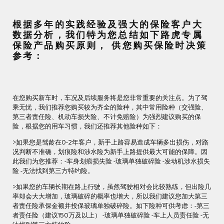
根据多年的实践经验及强大的保险客户大
数据分析，我们特为您总结如下路虎专属
保险产品购买原则， 供您购买保险时决策
参考：
在您购买新车时，车况及后续服务将是您非常重要的关注点。为了驾
乘无忧，我们推荐您购买较为齐全的险种，其中常用险种（交强险、
第三者责任险、机动车损失险、不计免赔险）为强烈建议购买的保
险，根据您的用车习惯，我们还推荐其他险种如下：
>如果您是驾龄在0-2年客户，新手上路容易造成车辆多出损伤，对路
况判断不准确，划痕险和涉水险为新手上路提供最大可能的保障。因
此我们为您推荐：-车身划痕损失险 -玻璃单独破碎险 -发动机涉水损失
险 -无法找到第三方特约险。
>如果您的车辆长期在路上行驶，虽然驾驶相对会比较熟练，但出险几
率却会大大增加，玻璃破碎的概率也增大，所以我们建议您加大第三
者责任险承保金额并投保玻璃单独破碎险。如下险种可供考虑：-第三
者责任险（建议150万及以上） -玻璃单独破碎险 -车上人员责任险 -无