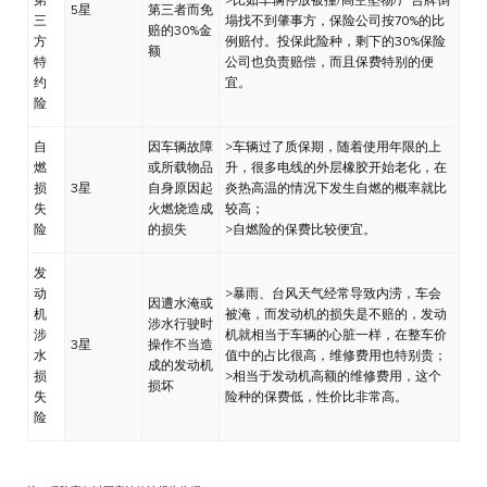
第
>比如车辆停放被撞/高空坠物/广告牌倒
5星
第三者而免
三
塌找不到肇事方，保险公司按70%的比
赔的30%金
方
例赔付。投保此险种，剩下的30%保险
额
特
公司也负责赔偿，而且保费特别的便
约
宜。
险
自
因车辆故障
>车辆过了质保期，随着使用年限的上
燃
或所载物品
升，很多电线的外层橡胶开始老化，在
损
3星
自身原因起
炎热高温的情况下发生自燃的概率就比
失
火燃烧造成
较高；
险
的损失
>自燃险的保费比较便宜。
发
动
>暴雨、台风天气经常导致内涝，车会
因遭水淹或
机
被淹，而发动机的损失是不赔的，发动
涉水行驶时
涉
机就相当于车辆的心脏一样，在整车价
3星
操作不当造
水
值中的占比很高，维修费用也特别贵；
成的发动机
损
>相当于发动机高额的维修费用，这个
损坏
失
险种的保费低，性价比非常高。
险