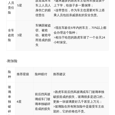
故造成本车
>越来越多的路虎车主会用车接送孩子
人员
5星
车上人员人
上下学，给孩子多一重保障；
责任
身伤亡的赔
>连带责任，作为车主也需要对车上搭
险
偿责任
乘人员包括亲戚朋友的安全负责。
车辆因被盗
>现在车龄在6年内的车主，70%以上都
全车
窃、被抢
会办理这个险种；
盗抢
3星
劫、被抢夺
>相当于给您的路虎车请了一个全天24
险
而造成的损
小时保安。
失
-附加险
险
推荐星级
险种赔付
推荐建议
种
玻
璃
>路虎车前后挡风玻璃或车门玻璃单独
前后挡风玻
单
破损造成的损失，玻璃很多是进口的，
璃或车门玻
独
4星
更换一块玻璃要好几千甚至上万元；
璃单独破碎
破
>玻璃险在所有附加险中是最受车主欢
造成的损失
碎
迎的，它的价格也不贵。