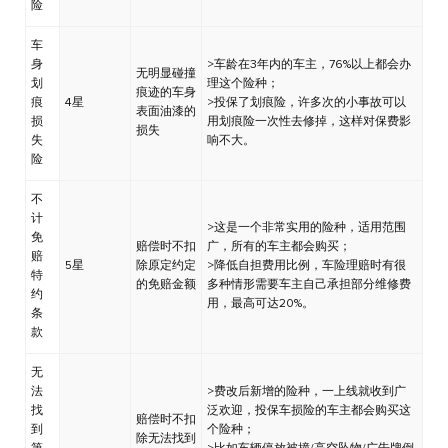
险
车
身
>车龄在3年内的车主，76%以上都会办
无明显碰撞
划
理这个险种；
痕迹的车身
痕
4星
>投保了划痕险，许多次的小事故可以
表面油漆的
损
用划痕险一次性去修掉，这样对保费影
损失
失
响不大。
险
不
计
>这是一个非常实用的险种，适用范围
免
赔偿时不扣
广，所有的车主都会购买；
赔
5星
除原定约定
>降低自担费用比例，车险理赔时有很
特
的免赔金额
多种情形需要车主自己承担部分维修费
约
用，最高可达20%。
条
款
无
法
>费改后新增的险种，一上线就收到广
找
泛欢迎，投保车损险的车主都会购买这
赔偿时不扣
到
个险种；
除无法找到