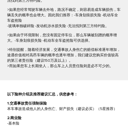
法找到第三方特约险。
>如果您经常驾驶车辆去外地，路况不确定，则容易造成车辆损伤，车
辆丢失的概率也会增大。因此我们推荐：-车身划痕损失险 -机动车全
车盗抢险
-玻璃单独破碎险 -发动机涉水损失险 -无法找到第三方特约险。
>如果由于环境限制，您没有固定停车位，那么车辆被刮蹭的概率增
大。-车身划痕损失险 -机动车全车盗抢险可供选择。
>特别提醒，随着经济发展，交通事故人身伤亡的赔偿标准逐年增加，
途遇价值相对高昂车辆的概率也逐年增加，我们建议您购买价值较高
的第三者责任险（建议150万及以上）。
>而如果您车上长期坐人，那么车上人员责任险则是必不可少的。
以下险种介绍及推荐建议汇总，供您参考：
1.交通事故责任强制保险
本车事故造成他人的人身伤亡、财产损失（建议必买）（5星推荐）
2.商业险
-基本险