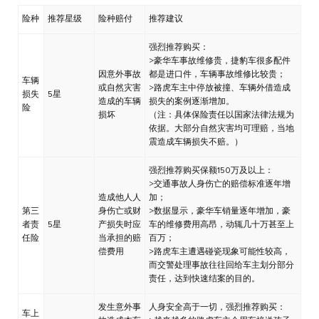
险种
推荐星级
险种赔付
推荐建议
强烈推荐购买：
>豪华车事故维修贵，捷豹车很多配件
因意外事故
都是进口件，车辆事故维修比较贵；
车辆
或自然灾害
>路虎车主中停放被撞、车辆外借造成
损失
5星
造成的车辆
损失的案例逐渐增加。
险
损坏
（注：具体保险责任以国家法律法规为
依据。大部分自然灾害均可理赔，当地
震造成车辆损失不赔。）
强烈推荐购买保额150万及以上：
>交通事故人身伤亡的赔偿标准逐年增
造成他人人
加；
第三
身伤亡或财
>数据显示，豪华车销量逐年增加，豪
者责
5星
产损失时应
车的维修费用高昂，动辄几十万甚至上
任险
当承担的赔
百万；
偿费用
>路虎车主遭遇碰瓷现象可能性较高，
而交警处理事故往往回给车主划分部分
责任，达到快速结案的目的。
发生意外事
人身安全高于一切，强烈推荐购买：
车上