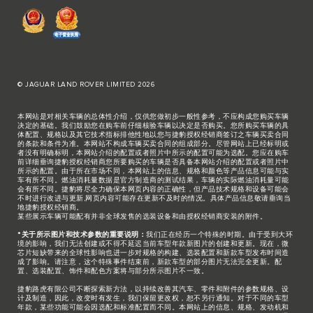
© JAGUAR LAND ROVER LIMITED 2026
本网站是对相关车辆的总体性介绍，仅供您做初步一般性参考，不应构成您购买车辆
决定的基础。我们鼓励您在购车前仔细核验车辆以决定是否购买。您所购买车辆的具
体配置、规格以及其它技术指标排他性地以您与捷豹授权经销商签订之车辆买卖合同
的条款和条件为准。本网站不构成车辆买卖合同的组成部分。尽管网站上已经标明或
者没有明确标明，本网站介绍的配置或者照片中所示的配置可能为选配。您应在购车
前详细垂询捷豹授权经销商您所要购买的车辆是否具备本网站介绍的配置或者照片中
所示的配置。由于所在市场不同，本网站上的信息、规格和颜色等产品信息可能与实
车有所不同。燃油消耗量数据是官方制造商的测试结果，车辆的实际燃油消耗量可能
会有所不同。捷豹将尽全力确保本网页内容的正确性，但产品技术规格和设备可能会
不时进行改进与更新,网页内容可能存在更新不及时的情况。具体产品信息敬请垂询当
地捷豹授权经销商。
某些展示车辆可能配有并非全球发售的选装设备和由授权经销商安装的附件。
*关于所示图片和技术参数的重要说明：
我们正在经历一个特殊的时期。由于受到大环
境的影响，我们无法创建或不得不延迟当前车型年款新图片的创建和更新。现在，微
芯片短缺带来的全球性影响也进一步对规格的构建、选装配置和新款车型发布时间造
成了影响。请注意，这个特殊事件结束前，新款车型的部分图片无法完全更新。配
置、选装配置、饰件和配色方案将与部分所示图片不一致。
捷豹路虎有限公司不断探索新方法，以持续改善其汽车、零件和附件的参数规格、设
计及制造，因此，改变时有发生，我们保留更改权，恕不另行通知。对于不同的车型
年款，某些功能可能会因选配和标准配置而不同。本网站上的信息、规格、发动机和