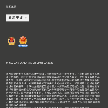
隐私政策
显示更多
© JAGUAR LAND ROVER LIMITED 2026
本网站是对相关车辆的总体性介绍，仅供您做初步一般性参考，不应构成您购买车辆
决定的基础。我们鼓励您在购车前仔细核验车辆以决定是否购买。您所购买车辆的具
体配置、规格以及其它技术指标排他性地以您与捷豹授权经销商签订之车辆买卖合同
的条款和条件为准。本网站不构成车辆买卖合同的组成部分。尽管网站上已经标明或
者没有明确标明，本网站介绍的配置或者照片中所示的配置可能为选配。您应在购车
前详细垂询捷豹授权经销商您所要购买的车辆是否具备本网站介绍的配置或者照片中
所示的配置。由于所在市场不同，本网站上的信息、规格和颜色等产品信息可能与实
车有所不同。燃油消耗量数据是官方制造商的测试结果，车辆的实际燃油消耗量可能
会有所不同。捷豹将尽全力确保本网页内容的正确性，但产品技术规格和设备可能会
不时进行改进与更新,网页内容可能存在更新不及时的情况。具体产品信息敬请垂询当
地捷豹授权经销商。