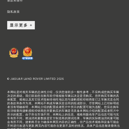
条款和条件
隐私政策
显示更多
© JAGUAR LAND ROVER LIMITED 2026
本网站是对相关车辆的总体性介绍，仅供您做初步一般性参考，不应构成您购买车辆
决定的基础。我们鼓励您在购车前仔细核验车辆以决定是否购买。您所购买车辆的具
体配置、规格以及其它技术指标排他性地以您与捷豹授权经销商签订之车辆买卖合同
的条款和条件为准。本网站不构成车辆买卖合同的组成部分。尽管网站上已经标明或
者没有明确标明，本网站介绍的配置或者照片中所示的配置可能为选配。您应在购车
前详细垂询捷豹授权经销商您所要购买的车辆是否具备本网站介绍的配置或者照片中
所示的配置。由于所在市场不同，本网站上的信息、规格和颜色等产品信息可能与实
车有所不同。燃油消耗量数据是官方制造商的测试结果，车辆的实际燃油消耗量可能
会有所不同。捷豹将尽全力确保本网页内容的正确性，但产品技术规格和设备可能会
不时进行改进与更新,网页内容可能存在更新不及时的情况。具体产品信息敬请垂询当