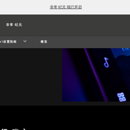
非常·纪元 现已开启
豹
非常·纪元
IVI设置指南
概览