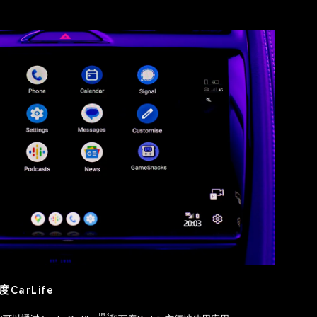
度CarLife
TM 3